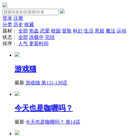
登录
注册
分类
历史
收藏
题材：
全部
热血
恋爱
校园
冒险
科幻
生活
悬疑
魔法
运动
状态：
全部
连载中
完结
排序：
人气
更新时间
游戏猫
最新
游戏猫 第121-130话
今天也是咖喱吗？
最新
今天也是咖喱吗？ 第14话