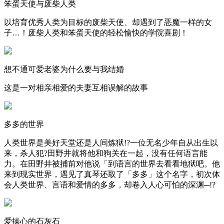
笨蛋天使与废柴人类
以培育优秀人类为目标的废柴天使、却遇到了恶魔一样的女
子…！废柴人类和笨蛋天使的轻松愉快的学院喜剧！
想不通可爱老婆为什么要与我结婚
这是一对相亲相爱的夫妻互相误解的故事
多多的世界
人类世界是美好天堂还是人间炼狱!?一位无名少年自从出生以
来，杀人犯?田野井就将他和狗关在一起，没有任何语言能
力。在田野井被捕前对他说「到语言的世界去看看地狱吧。他
来到现实世界，遇见了真琴还取了「多多」这个名字，初次体
会人类世界、言语和爱情的多多，却卷入人心可怕的深渊─!?
爱操心的石灰石