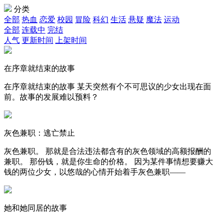
分类
全部
热血
恋爱
校园
冒险
科幻
生活
悬疑
魔法
运动
全部
连载中
完结
人气
更新时间
上架时间
在序章就结束的故事
在序章就结束的故事 某天突然有个不可思议的少女出现在面
前。故事的发展难以预料？
灰色兼职：逃亡禁止
灰色兼职。 那就是合法违法都含有的灰色领域的高额报酬的
兼职。 那份钱，就是你生命的价格。 因为某件事情想要赚大
钱的两位少女，以悠哉的心情开始着手灰色兼职——
她和她同居的故事