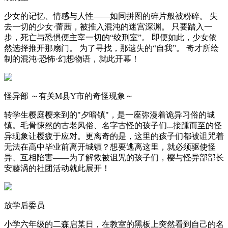
少女的记忆、情感与人性——如同拼图的碎片般被粉碎。 失
去一切的少女·蕾茜，被推入混沌的迷宫深渊。 只要踏入一
步，死亡与恐惧便主宰一切的“绞刑室”。 即便如此，少女依
然选择推开那扇门。 为了寻找，那遗失的“自我”。 奇才所绘
制的混沌·恐怖·幻想物语，就此开幕！
怪异部 ～有关M县Y市的奇怪现象～
转学生樱庭樱来到的"夕暗镇"，是一座弥漫着诡异习俗的城
镇。毛骨悚然的古老风俗、名字古怪的孩子们...接踵而至的怪
异现象让樱疲于应对。更离奇的是，这里的孩子们都被诅咒着
无法在高中毕业前离开城镇？想要逃离这里，就必须驱使怪
异、互相陷害——为了解救被诅咒的孩子们，樱与怪异部部长
安藤涡的社团活动就此展开！
放学后委员
小学六年级的二森启某日，在教室的黑板上突然看到自己的名