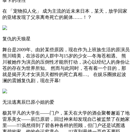
泰卡的理性
在 「宠物拟人化」 成为主流的近未来日本，某天，放学回家
的亚绪发现了父亲离奇死亡的屍体……！？
复仇的天狼星
舞台是2009年。由於某些原因，现在作为上班族生活的原演员
熊川晴美，在涉谷的人群中与15岁的少女—冬海苍相遇。 熊
川被她作为演员的压倒性才能所打动，决心以经纪人的身份让
苍的存在为世界所知。 然而与此同时，苍有着一个目的，那
就是揭开天才女演员天都怜的死亡真相…。 在娱乐圈掀起波
澜的震撼复仇剧，现在开幕!
无法逃离辰巳原小姐的爱
极其平凡的大学生——门户，某天在大学的酒会聚餐邂逅了地
雷系美女——辰巳原碧，回过神来却发现自己被监禁了在她家
里——!!?虽然得到了碧各种各样的照顾，但门户还是试图逃
离碧的家。他的命运究竟会——!!?直到最後一页也不要眨