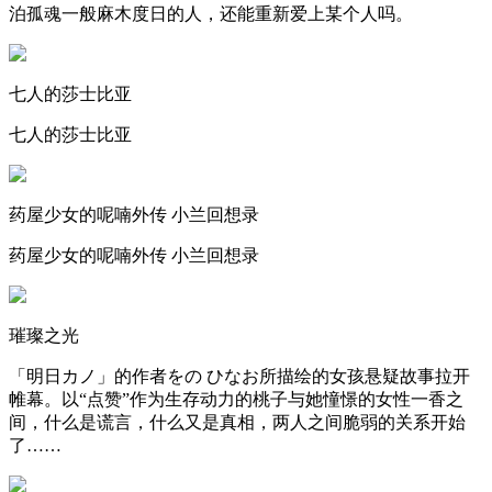
泊孤魂一般麻木度日的人，还能重新爱上某个人吗。
七人的莎士比亚
七人的莎士比亚
药屋少女的呢喃外传 小兰回想录
药屋少女的呢喃外传 小兰回想录
璀璨之光
「明日カノ」的作者をの ひなお所描绘的女孩悬疑故事拉开
帷幕。以“点赞”作为生存动力的桃子与她憧憬的女性一香之
间，什么是谎言，什么又是真相，两人之间脆弱的关系开始
了……