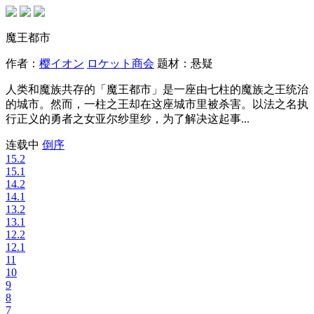
魔王都市
作者：
樱イオン
ロケット商会
题材：
悬疑
人类和魔族共存的「魔王都市」是一座由七柱的魔族之王统治
的城市。然而，一柱之王却在这座城市里被杀害。以法之名执
行正义的勇者之女亚尔纱里纱，为了解决这起事...
连载中
倒序
15.2
15.1
14.2
14.1
13.2
13.1
12.2
12.1
11
10
9
8
7