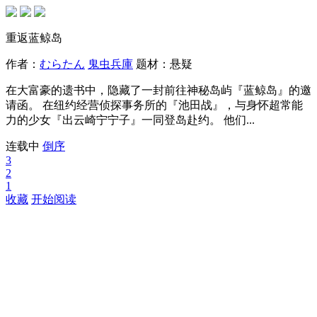
重返蓝鲸岛
作者：
むらたん
鬼虫兵庫
题材：
悬疑
在大富豪的遗书中，隐藏了一封前往神秘岛屿『蓝鲸岛』的邀
请函。 在纽约经营侦探事务所的『池田战』，与身怀超常能
力的少女『出云崎宁宁子』一同登岛赴约。 他们...
连载中
倒序
3
2
1
收藏
开始阅读