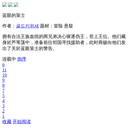
蓝眼的策士
作者：
골드키위새
题材：
冒险
悬疑
拥有合法王族血统的两兄弟决心驱逐伪王，登上王位。他们藏
身於芦苇荡中，准备前往邻国寻找援助者，此时商贩向他们发
出了关於蓝眼策士的警告。
连载中
倒序
6
11
10
9
8
7
5
4
3
2
1
收藏
开始阅读