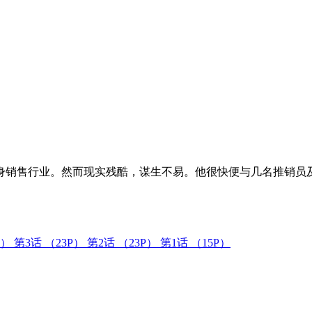
身销售行业。然而现实残酷，谋生不易。他很快便与几名推销员
P）
第3话
（23P）
第2话
（23P）
第1话
（15P）