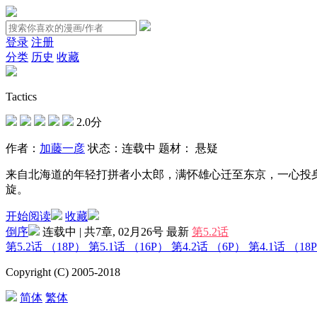
登录
注册
分类
历史
收藏
Tactics
2.0分
作者：
加藤一彦
状态：
连载中
题材：
悬疑
来自北海道的年轻打拼者小太郎，满怀雄心迁至东京，一心投
旋。
开始阅读
收藏
倒序
连载中 | 共7章, 02月26号
最新
第5.2话
第5.2话
（18P）
第5.1话
（16P）
第4.2话
（6P）
第4.1话
（18
Copyright (C) 2005-2018
简体
繁体