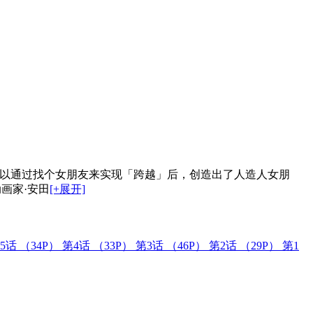
可以通过找个女朋友来实现「跨越」后，创造出了人造人女朋
画家·安田
[+展开]
5话
（34P）
第4话
（33P）
第3话
（46P）
第2话
（29P）
第1