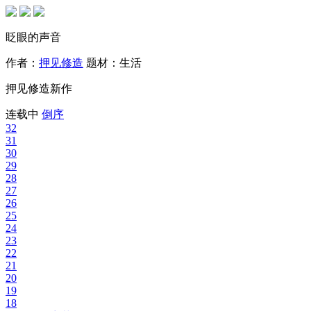
眨眼的声音
作者：
押见修造
题材：
生活
押见修造新作
连载中
倒序
32
31
30
29
28
27
26
25
24
23
22
21
20
19
18