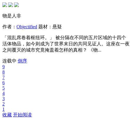
物是人非
作者：
Objectified
题材：
悬疑
「混乱席卷着枢纽环。」 被分隔在不同的五片区域的十四个
活体物品，如今则成为了世界末日的共同见证人。这座在一夜
之间覆灭的城市究竟掩盖着怎样的真相？ 《物...
连载中
倒序
9
8
7
6
5
4
3
2
1
收藏
开始阅读