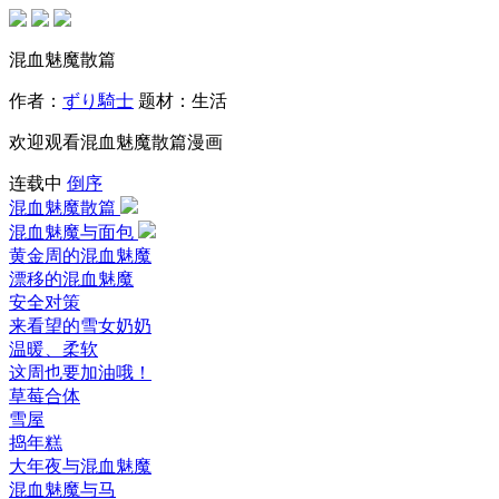
混血魅魔散篇
作者：
ずり騎士
题材：
生活
欢迎观看混血魅魔散篇漫画
连载中
倒序
混血魅魔散篇
混血魅魔与面包
黄金周的混血魅魔
漂移的混血魅魔
安全对策
来看望的雪女奶奶
温暖、柔软
这周也要加油哦！
草莓合体
雪屋
捣年糕
大年夜与混血魅魔
混血魅魔与马