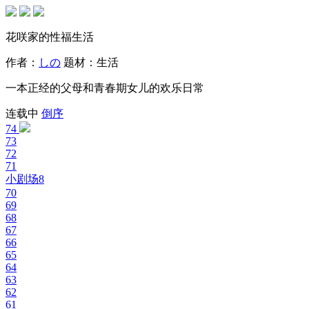
花咲家的性福生活
作者：
しの
题材：
生活
一本正经的父母和青春期女儿的欢乐日常
连载中
倒序
74
73
72
71
小剧场8
70
69
68
67
66
65
64
63
62
61